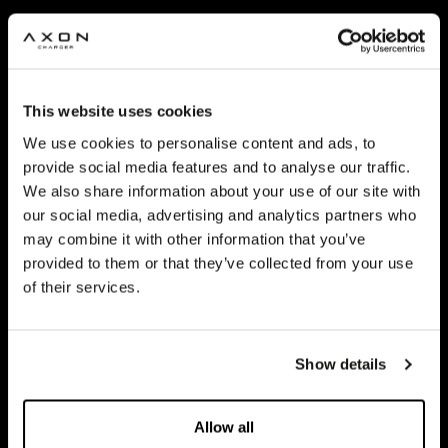
This website uses cookies
We use cookies to personalise content and ads, to
provide social media features and to analyse our traffic.
We also share information about your use of our site with
our social media, advertising and analytics partners who
may combine it with other information that you’ve
provided to them or that they’ve collected from your use
of their services.
90
%
Show details
Allow all