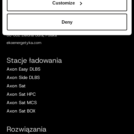
Znajdź nas
Customize
Siedziba główna:
Ekoenergetyka – Polska S.A.
Deny
ul. Nowy Kisielin – Rozwojowa 7A,
66-002 Zielona Góra, Polska
ekoenergetyka.com
Stacje ładowania
Axon Easy DLBS
Axon Side DLBS
Axon Sat
Axon Sat HPC
Axon Sat MCS
Axon Sat BOX
Rozwiązania