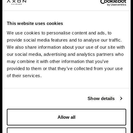
This website uses cookies
Jesteśmy tu,
by pomóc
We use cookies to personalise content and ads, to
provide social media features and to analyse our traffic.
We also share information about your use of our site with
our social media, advertising and analytics partners who
Masz pytania dotyczące rozwiązań w zakresie
may combine it with other information that you’ve
ładowania? Skontaktuj się z naszym
międzynarodowym zespołem.
provided to them or that they’ve collected from your use
of their services.
KONTAKT
Show details
Allow all